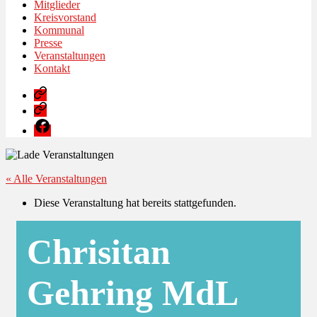
Mitglieder
Kreisvorstand
Kommunal
Presse
Veranstaltungen
Kontakt
Impressum
Datenschutz­
erklärung
Facebook
« Alle Veranstaltungen
Diese Veranstaltung hat bereits stattgefunden.
Chrisitan
Gehring MdL