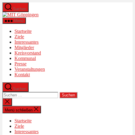
Zum
Suchen
Inhalt
MIT
springen
Kreisverband
Menü
Göppingen
Startseite
Ziele
Interessantes
Mitglieder
Kreisvorstand
Kommunal
Presse
Veranstaltungen
Kontakt
Suchen
Suchen
nach:
Suche
schließen
Menü schließen
Startseite
Ziele
Interessantes