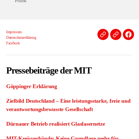
Politik
Impressum
Impressum
Datenschu
Face
Datenschutz­erklärung
Facebook
erklärung
Pressebeiträge der MIT
Göppinger Erklärung
Zielbild Deutschland – Eine leistungsstarke, freie und
verantwortungsbewusste Gesellschaft
Dürnauer Betrieb realisiert Glasfasernetze
MIT-Kreisverbände: Keine Grundlage mehr für