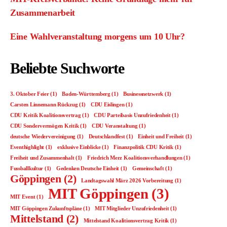
Zusammenarbeit
Eine Wahlveranstaltung morgens um 10 Uhr?
Beliebte Suchworte
3. Oktober Feier
(1)
Baden-Württemberg
(1)
Businessnetzwerk
(1)
Carsten Linnemann Rückzug
(1)
CDU Eislingen
(1)
CDU Kritik Koalitionsvertrag
(1)
CDU Parteibasis Unzufriedenheit
(1)
CDU Sondervermögen Kritik
(1)
CDU Veranstaltung
(1)
deutsche Wiedervereinigung
(1)
Deutschlandfest
(1)
Einheit und Freiheit
(1)
Eventhighlight
(1)
exklusive Einblicke
(1)
Finanzpolitik CDU Kritik
(1)
Freiheit und Zusammenhalt
(1)
Friedrich Merz Koalitionsverhandlungen
(1)
Fussballkultur
(1)
Gedenken Deutsche Einheit
(1)
Gemeinschaft
(1)
Göppingen
(2)
Landtagswahl März 2026 Vorbereitung
(1)
MIT Göppingen
(3)
MIT Event
(1)
MIT Göppingen Zukunftspläne
(1)
MIT Mitglieder Unzufriedenheit
(1)
Mittelstand
(2)
Mittelstand Koalitionsvertrag Kritik
(1)