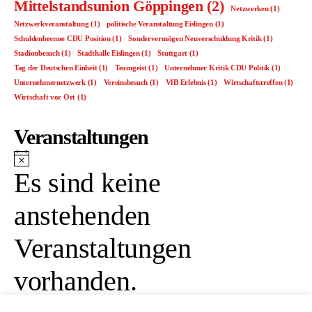
Mittelstandsunion Göppingen
(2)
Netzwerken
(1)
Netzwerkveranstaltung
(1)
politische Veranstaltung Eislingen
(1)
Schuldenbremse CDU Position
(1)
Sondervermögen Neuverschuldung Kritik
(1)
Stadionbesuch
(1)
Stadthalle Eislingen
(1)
Stuttgart
(1)
Tag der Deutschen Einheit
(1)
Teamgeist
(1)
Unternehmer Kritik CDU Politik
(1)
Unternehmernetzwerk
(1)
Vereinsbesuch
(1)
VfB Erlebnis
(1)
Wirtschaftstreffen
(1)
Wirtschaft vor Ort
(1)
Veranstaltungen
H
Es sind keine
i
anstehenden
n
Veranstaltungen
w
vorhanden.