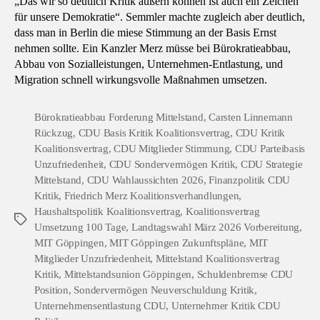
„Das wir so deutlich Kritik äußern können ist auch ein Zeichen
für unsere Demokratie“. Semmler machte zugleich aber deutlich,
dass man in Berlin die miese Stimmung an der Basis Ernst
nehmen sollte. Ein Kanzler Merz müsse bei Bürokratieabbau,
Abbau von Sozialleistungen, Unternehmen-Entlastung, und
Migration schnell wirkungsvolle Maßnahmen umsetzen.
Bürokratieabbau Forderung Mittelstand
,
Carsten Linnemann
Rückzug
,
CDU Basis Kritik Koalitionsvertrag
,
CDU Kritik
Koalitionsvertrag
,
CDU Mitglieder Stimmung
,
CDU Parteibasis
Unzufriedenheit
,
CDU Sondervermögen Kritik
,
CDU Strategie
Mittelstand
,
CDU Wahlaussichten 2026
,
Finanzpolitik CDU
Kritik
,
Friedrich Merz Koalitionsverhandlungen
,
Haushaltspolitik Koalitionsvertrag
,
Koalitionsvertrag
Schlagwörter
Umsetzung 100 Tage
,
Landtagswahl März 2026 Vorbereitung
,
MIT Göppingen
,
MIT Göppingen Zukunftspläne
,
MIT
Mitglieder Unzufriedenheit
,
Mittelstand Koalitionsvertrag
Kritik
,
Mittelstandsunion Göppingen
,
Schuldenbremse CDU
Position
,
Sondervermögen Neuverschuldung Kritik
,
Unternehmensentlastung CDU
,
Unternehmer Kritik CDU