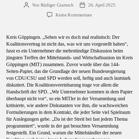
Von
Rüdiger Gramsch
26. April 2025
Beitragsautor
Veröffentlichungsdatum
zu
Keine Kommentare
Mittelständler
wettern
gegen
Kreis Göppingen. „Sehen wir es doch mal realistisch: Der
Koaltionsvertrag
Koalitionsvertrag ist nicht das, was wir uns vorgestellt haben“,
fasst es ein Unternehmer die mehrstündige Diskussion beim
jüngsten Treffen der Mittelstands- und Wirtschaftsunion im Kreis
Göppingen (MIT) zusammen. Zuvor wurde über das 144-
Seiten-Papier, das die Grundlage der neuen Bundesregierung
von CDU/CSU und SPD werden soll, heftig und auch lautstark
diskutiert. Die Koalitionsvereinbarung trage vor allem die
Handschrift der SPD. „Wir Unternehmer kommen in dem Papier
überhaupt nicht vor“, so ein MITler in der Versammlung und
kritisierte, wie andere Diskutanten vor ihm, die wachsweichen
Formulierungen in dem Kontrakt, die jeder Seite viel Spielraum
für Auslegungen gebe. „Da ist der Streit bei fast jedem Thema
programmiert“, wurde in der gut besuchten Versammlung
festgestellt. Ein Grund, warum die Mittelständler der neuen