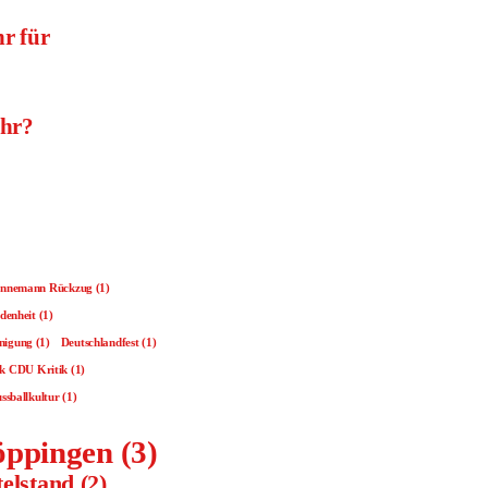
r für
Uhr?
innemann Rückzug
(1)
denheit
(1)
inigung
(1)
Deutschlandfest
(1)
ik CDU Kritik
(1)
ssballkultur
(1)
ppingen
(3)
telstand
(2)