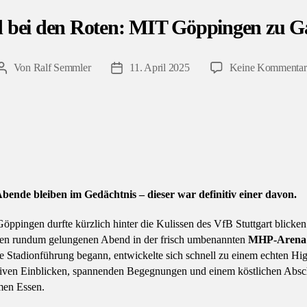
d bei den Roten: MIT Göppingen zu G
Von
Ralf Semmler
11. April 2025
Keine Kommentar
Beitragsautor
Veröffentlichungsdatum
ende bleiben im Gedächtnis – dieser war definitiv einer davon.
ppingen durfte kürzlich hinter die Kulissen des VfB Stuttgart blicke
inen rundum gelungenen Abend in der frisch umbenannten
MHP-Arena
e Stadionführung begann, entwickelte sich schnell zu einem echten Hig
siven Einblicken, spannenden Begegnungen und einem köstlichen Absc
en Essen.