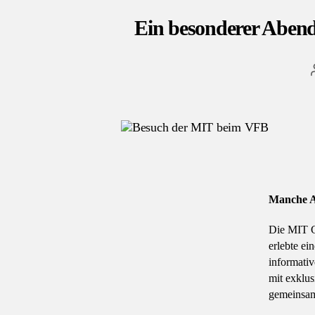
Ein besonderer Aben
Manche Ab
Die MIT Gö
erlebte e
informativ
mit exklu
gemeinsam