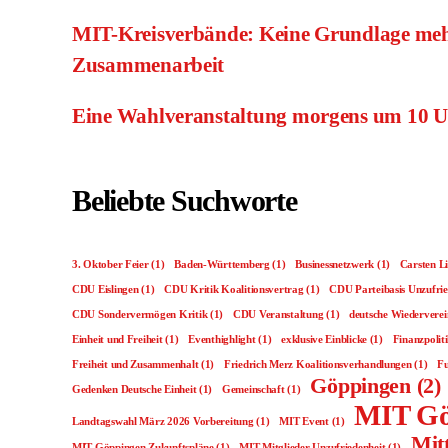
MIT-Kreisverbände: Keine Grundlage meh
Zusammenarbeit
Eine Wahlveranstaltung morgens um 10 
Beliebte Suchworte
3. Oktober Feier
(1)
Baden-Württemberg
(1)
Businessnetzwerk
(1)
Carsten L
CDU Eislingen
(1)
CDU Kritik Koalitionsvertrag
(1)
CDU Parteibasis Unzufrie
CDU Sondervermögen Kritik
(1)
CDU Veranstaltung
(1)
deutsche Wiedervere
Einheit und Freiheit
(1)
Eventhighlight
(1)
exklusive Einblicke
(1)
Finanzpolit
Freiheit und Zusammenhalt
(1)
Friedrich Merz Koalitionsverhandlungen
(1)
Fu
Göppingen
(2)
Gedenken Deutsche Einheit
(1)
Gemeinschaft
(1)
MIT Gö
Landtagswahl März 2026 Vorbereitung
(1)
MIT Event
(1)
Mit
MIT Göppingen Zukunftspläne
(1)
MIT Mitglieder Unzufriedenheit
(1)