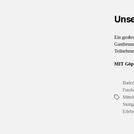
Unse
Ein große
Gastfreund
Teilnehme
MIT Göppi
Baden
Fussba
Mittel
Schlagwör
Stuttg
Erlebn