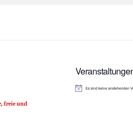
Veranstaltunge
Es sind keine anstehenden V
H
i
n
, freie und
w
e
i
s