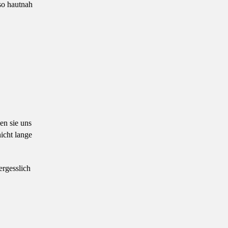
so hautnah
en sie uns
icht lange
ergesslich