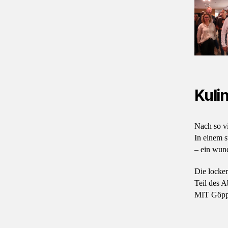
Kuli
Nach so vi
In einem 
– ein wund
Die locke
Teil des A
MIT Göppi