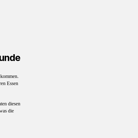
Runde
rz kommen.
ren Essen
ten diesen
was die