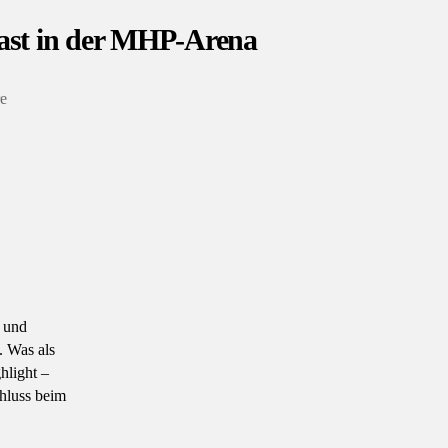
ast in der MHP-Arena
zu
e
Ein
besonderer
Abend
bei
den
Roten:
MIT
Göppingen
zu
n und
Gast
. Was als
in
hlight –
der
hluss beim
MHP-
Arena