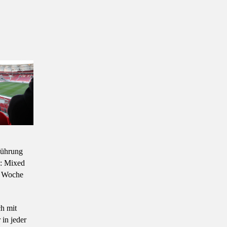
Führung
d: Mixed
r Woche
h mit
in jeder