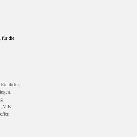
für die
 Einblicke
,
ingen
,
ng
,
h
,
VfB
reffen