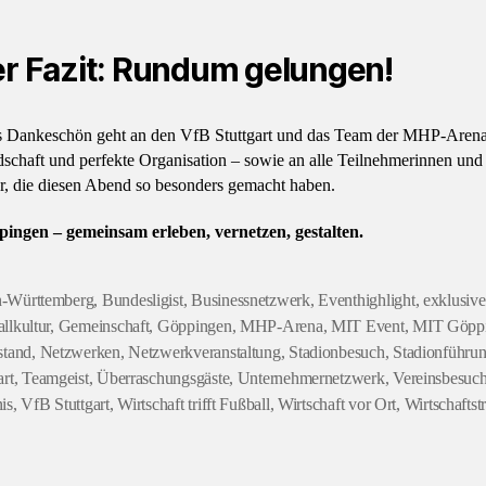
r Fazit: Rundum gelungen!
s Dankeschön geht an den VfB Stuttgart und das Team der MHP-Arena 
schaft und perfekte Organisation – sowie an alle Teilnehmerinnen und
r, die diesen Abend so besonders gemacht haben.
ngen – gemeinsam erleben, vernetzen, gestalten.
-Württemberg
,
Bundesligist
,
Businessnetzwerk
,
Eventhighlight
,
exklusive
llkultur
,
Gemeinschaft
,
Göppingen
,
MHP-Arena
,
MIT Event
,
MIT Göpp
stand
,
Netzwerken
,
Netzwerkveranstaltung
,
Stadionbesuch
,
Stadionführu
ter
art
,
Teamgeist
,
Überraschungsgäste
,
Unternehmernetzwerk
,
Vereinsbesuc
is
,
VfB Stuttgart
,
Wirtschaft trifft Fußball
,
Wirtschaft vor Ort
,
Wirtschaftst