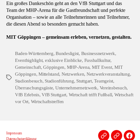
Ein großes Dankeschön geht an den VfB Stuttgart und das
Team der MHP-Arena für die Gastfreundschaft und perfekte
Organisation – sowie an alle Teilnehmerinnen und Teilnehmer,
die diesen Abend so besonders gemacht haben.
MIT Göppingen – gemeinsam erleben, vernetzen, gestalten.
Baden-Württemberg
,
Bundesligist
,
Businessnetzwerk
,
Eventhighlight
,
exklusive Einblicke
,
Fussballkultur
,
Gemeinschaft
,
Göppingen
,
MHP-Arena
,
MIT Event
,
MIT
Göppingen
,
Mittelstand
,
Netzwerken
,
Netzwerkveranstaltung
,
Schlagwörter
Stadionbesuch
,
Stadionführung
,
Stuttgart
,
Teamgeist
,
Überraschungsgäste
,
Unternehmernetzwerk
,
Vereinsbesuch
,
VfB Erlebnis
,
VfB Stuttgart
,
Wirtschaft trifft Fußball
,
Wirtschaft
vor Ort
,
Wirtschaftstreffen
Impressum
Impressum
Datenschu
Face
Datenschutz­erklärung