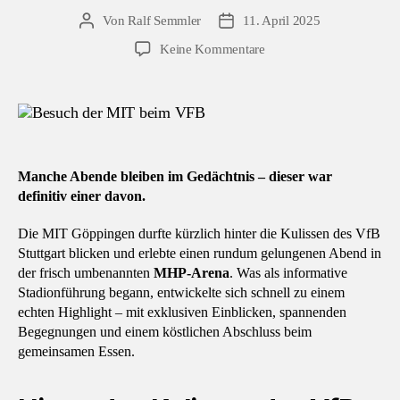
Von
Ralf Semmler
11. April 2025
Beitragsautor
Veröffentlichungsdatum
zu
Keine Kommentare
Ein
besonderer
Abend
bei
den
Roten:
Manche Abende bleiben im Gedächtnis – dieser war
MIT
definitiv einer davon.
Göppingen
zu
Die MIT Göppingen durfte kürzlich hinter die Kulissen des VfB
Gast
Stuttgart blicken und erlebte einen rundum gelungenen Abend in
in
der frisch umbenannten
MHP-Arena
. Was als informative
der
Stadionführung begann, entwickelte sich schnell zu einem
MHP-
echten Highlight – mit exklusiven Einblicken, spannenden
Arena
Begegnungen und einem köstlichen Abschluss beim
gemeinsamen Essen.