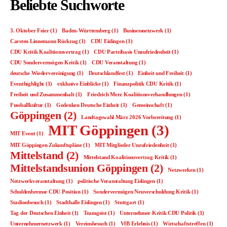
Beliebte Suchworte
3. Oktober Feier
(1)
Baden-Württemberg
(1)
Businessnetzwerk
(1)
Carsten Linnemann Rückzug
(1)
CDU Eislingen
(1)
CDU Kritik Koalitionsvertrag
(1)
CDU Parteibasis Unzufriedenheit
(1)
CDU Sondervermögen Kritik
(1)
CDU Veranstaltung
(1)
deutsche Wiedervereinigung
(1)
Deutschlandfest
(1)
Einheit und Freiheit
(1)
Eventhighlight
(1)
exklusive Einblicke
(1)
Finanzpolitik CDU Kritik
(1)
Freiheit und Zusammenhalt
(1)
Friedrich Merz Koalitionsverhandlungen
(1)
Fussballkultur
(1)
Gedenken Deutsche Einheit
(1)
Gemeinschaft
(1)
Göppingen
(2)
Landtagswahl März 2026 Vorbereitung
(1)
MIT Göppingen
(3)
MIT Event
(1)
MIT Göppingen Zukunftspläne
(1)
MIT Mitglieder Unzufriedenheit
(1)
Mittelstand
(2)
Mittelstand Koalitionsvertrag Kritik
(1)
Mittelstandsunion Göppingen
(2)
Netzwerken
(1)
Netzwerkveranstaltung
(1)
politische Veranstaltung Eislingen
(1)
Schuldenbremse CDU Position
(1)
Sondervermögen Neuverschuldung Kritik
(1)
Stadionbesuch
(1)
Stadthalle Eislingen
(1)
Stuttgart
(1)
Tag der Deutschen Einheit
(1)
Teamgeist
(1)
Unternehmer Kritik CDU Politik
(1)
Unternehmernetzwerk
(1)
Vereinsbesuch
(1)
VfB Erlebnis
(1)
Wirtschaftstreffen
(1)